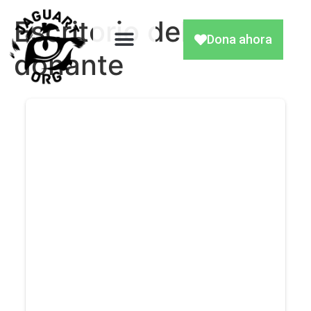
Escritorio del
Dona ahora
donante